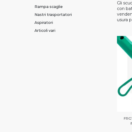
Gli scu
Rampa scaglie
con bat
vendemm
Nastri trasportatori
usura p
Aspiratori
Articoli vari
FRG1