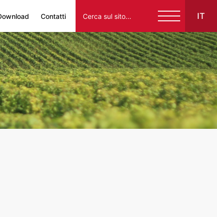
IT
Download
Contatti
Italiano
English
Français
Español
Deutsch