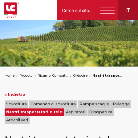
IT
Italiano
English
Français
Español
Home
Prodotti
Ricambi Compatibili per Vendemmiatrici a Marchio
Grégoire
Nastri trasportatori e tele
Deutsch
« Indietro
Scuotitura
Comando di scuotitura
Rampa scaglie
Pulegge
Nastri trasportatori e tele
Aspiratori
Diraspatura
Articoli vari