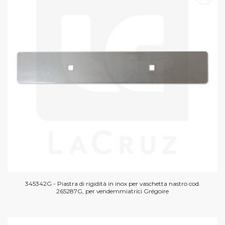
345342G - Piastra di rigidità in inox per vaschetta nastro cod.
265287G, per vendemmiatrici Grégoire