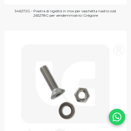
346272G - Piastra di rigidità in inox per vaschetta nastro cod.
265278G per vendemmiatrici Grégoire