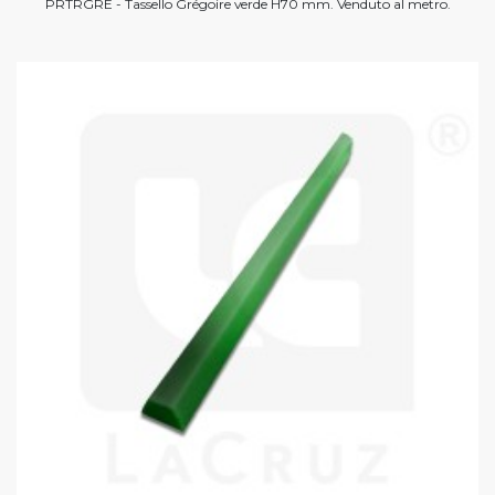
PRTRGRE - Tassello Grégoire verde H70 mm. Venduto al metro.