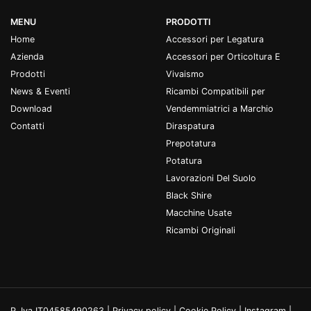
MENU
PRODOTTI
Home
Accessori per Legatura
Azienda
Accessori per Orticoltura E
Prodotti
Vivaismo
News & Eventi
Ricambi Compatibili per
Download
Vendemmiatrici a Marchio
Contatti
Diraspatura
Prepotatura
Potatura
Lavorazioni Del Suolo
Black Shire
Macchine Usate
Ricambi Originali
P. Iva IT04585490263 |
Privacy policy
|
Cookie Policy
|
Instagram
|