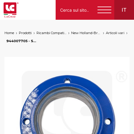
IT
Home
Prodotti
Ricambi Compatibili per Vendemmiatrici a Marchio
New Holland-Braud
Articoli vari
Italiano
944007705 - Supporto inferiore colonna anteriore Braud SB, markets: []string{"A", "B", "AU"}
English
Français
Español
Deutsch